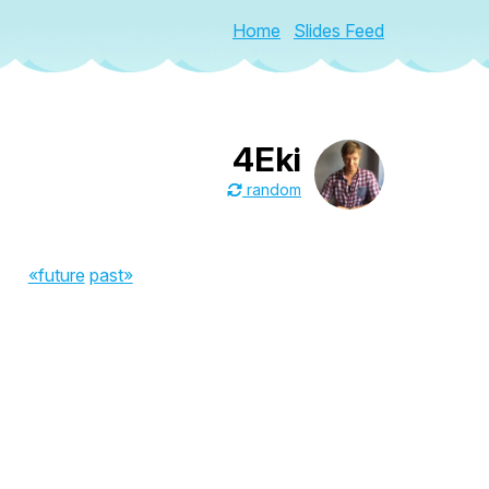
Home
Slides Feed
4Eki
random
«future
past»