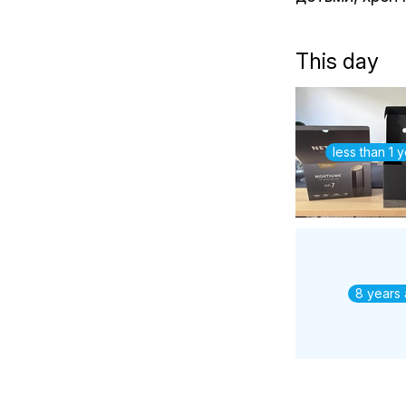
This day
less than 1 
8 years