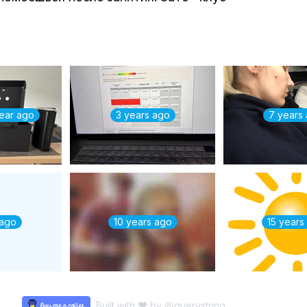
year ago
3 years ago
7 years
 ago
10 years ago
15 years
Built with ♥ by
@querystring