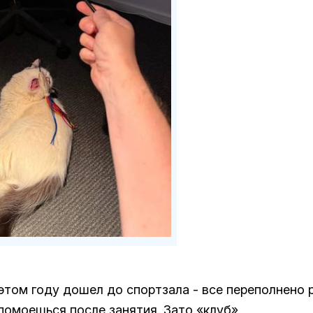
 этом году дошел до спортзала - все переполнено
 помоешься после занятия. Зато «клуб»