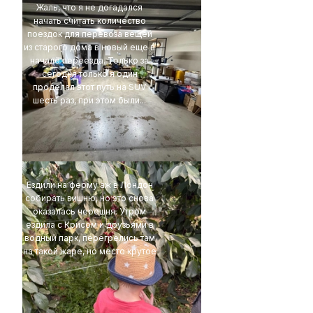
Жаль, что я не догадался
начать считать количество
поездок для перевоза вещей
из старого дома в новый еще в
начале переезда. Только за
сегодня только я один
проделал этот путь на SUV
шесть раз, при этом были...
4Eki
Ездили на ферму аж в Лондон
собирать вишню, но это снова
оказалась черешня. Утром
ездила с Крисом и друзьями в
водный парк, перегрелись там
на такой жаре, но место крутое
t1r1