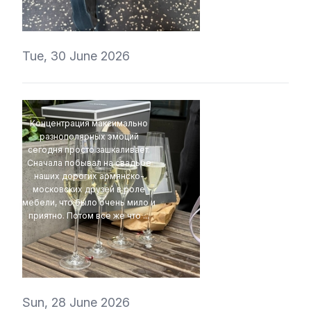
t1r1
Tue, 30 June 2026
Концентрация максимально
разнополярных эмоций
сегодня просто зашкаливает.
Сначала побывал на свадьбе
наших дорогих армянско-
московских друзей в роле
мебели, что было очень мило и
приятно. Потом все же что ...
4Eki
Sun, 28 June 2026