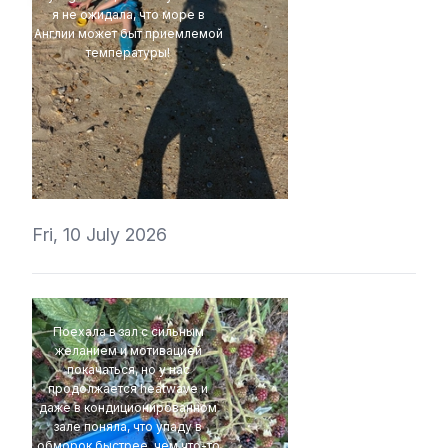
я не ожидала, что море в
Англии может быт приемлемой
температуры!
t1r1
Fri, 10 July 2026
Поехала в зал с сильным
желанием и мотивацией
покачаться, но у нас
продолжается heatwave и
даже в кондиционированном
зале поняла, что упаду в
обморок быстрее, чем что-то