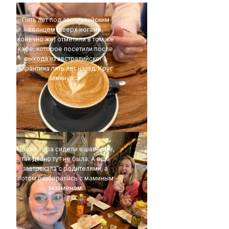
Пять лет под австралийским
солнцем (вверх ногами,
конечно же) отметили в том же
кафе, которое посетили после
выхода из австралийского
карантина пять лет назад. Круг
замкнулся!
4Eki
После хора сидели в шаверме,
так давно тут не была. А ещё
завтракала с родителями, а
потом разбирались с маминым
экзаменом.