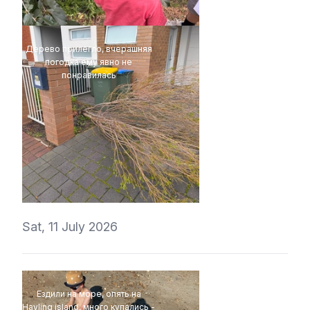
Дерево прилегло, вчерашняя
погодка ему явно не
понравилась
perov_aleksei
Sat, 11 July 2026
Ездили на море, опять на
Hayling island, много купались -