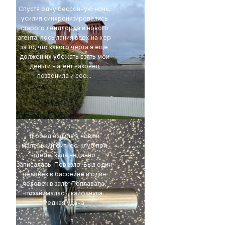
Спустя одну бессонную ночь,
усилия синхронизировались
старого лендлорда и нового
агента, посылания всех на хер
за то, что какого черта я еще
должен их убежать взять мои
деньги - агент наконец
позвонила и соо...
4Eki
В обед ездила в новый
маленький фитнес-клуб при
отеле, куда недавно
записалась. Повезло! Был один
человек в бассейне и один
человек в зале. Поплавала,
позанималась, кайфанула.
Редкая удача.