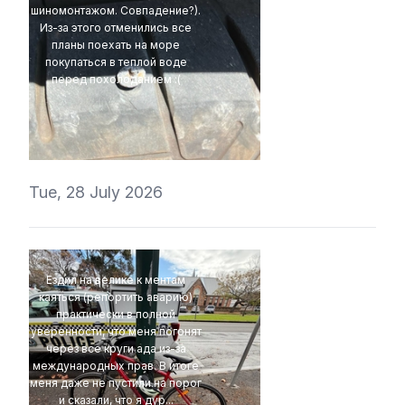
шиномонтажом. Совпадение?).
Из-за этого отменились все
планы поехать на море
покупаться в теплой воде
перед похолоданием :(
t1r1
Tue, 28 July 2026
Ездил на велике к ментам
каяться (репортить аварию)
практически в полной
уверенности, что меня погонят
через все круги ада из-за
международных прав. В итоге
меня даже не пустили на порог
и сказали, что я дур...