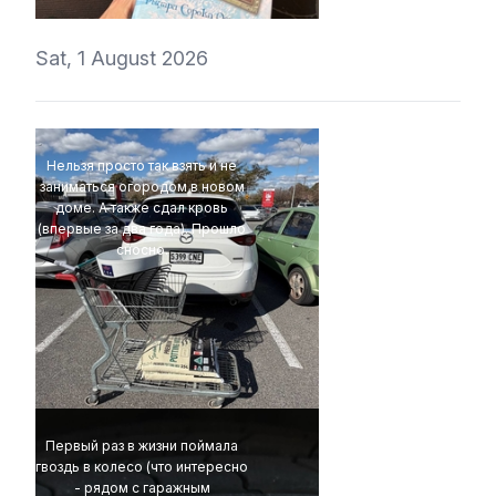
Sat, 1 August 2026
Нельзя просто так взять и не
заниматься огородом в новом
доме. А также сдал кровь
(впервые за два года). Прошло
сносно.
4Eki
Первый раз в жизни поймала
гвоздь в колесо (что интересно
- рядом с гаражным