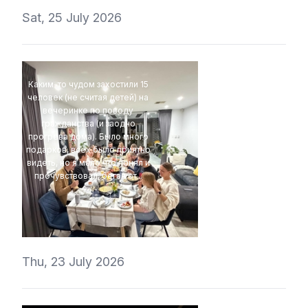
Sat, 25 July 2026
Каким-то чудом захостили 15
человек (не считая детей) на
вечеринке по поводу
гражданства (и заодно
прогрева дома). Было много
подарков, всех было приятно
видеть, но я мало что понял и
прочувствовал, бегая от...
4Eki
Thu, 23 July 2026