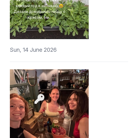
каждый год и забываю 😆
Делали домашнюю пиццу с
Крисом, ем...
t1r1
Sun, 14 June 2026
t1r1