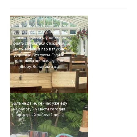
Насыщенный выходной. Утром
ходила с Крисом в бассейн, но
дальше первой ступеньки он
опять спускаться отказался.
Днем ездили в паб в глухую
деревню без связи. Ездили
втроем на велосипеде по
двору. Вечером я о...
t1r1
Была на даче, сейчас уже еду
на работу - у Насти сегодня
последний рабочий день