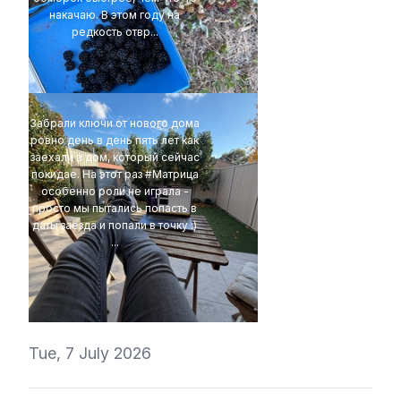
накачаю. В этом году на
редкость отвр...
t1r1
Забрали ключи от нового дома
ровно день в день пять лет как
заехали в дом, который сейчас
покидае. На этот раз #Матрица
особенно роли не играла -
просто мы пытались попасть в
даты заезда и попали в точку :)
...
4Eki
Tue, 7 July 2026