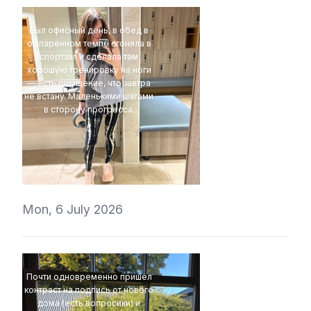
Был офисный день, в обед в
ошпаренном темпе сгоняла в
спортзал и сделала там
хорошую тренировку на ноги
— есть ощущение, что завтра
не встану. Маленькими шагами
в сторону прогресса.
t1r1
Mon, 6 July 2026
Почти одновременно пришел
контраст на подпись от нового
дома (есть вопросики) и