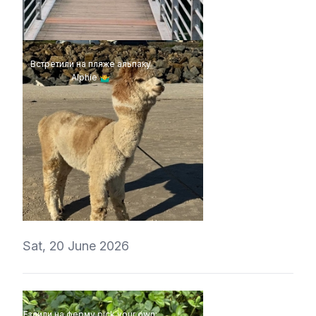
t1r1
Встретили на пляже альпаку
Alphie 🤷‍♂️
4Eki
Sat, 20 June 2026
Ездили на ферму pick your own: