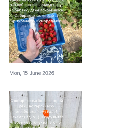
так себе развлечение в жару,
но ребенку даже понравилось.
Собираюсь сюда еще за
крыжовником и смородиной.
t1r1
Mon, 15 June 2026
С воскресенья болею второй
день, но героически
отработала (кому надо?
Зачем? Ладно…). В саду вылез
первый цветочек из чего-то
непонятого, что я сажаю