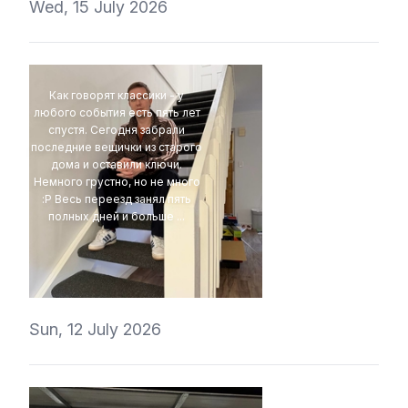
Wed, 15 July 2026
Как говорят классики - у
любого события есть пять лет
спустя. Сегодня забрали
последние вещички из старого
дома и оставили ключи.
Немного грустно, но не много
:P Весь переезд занял пять
полных дней и больше ...
4Eki
Sun, 12 July 2026