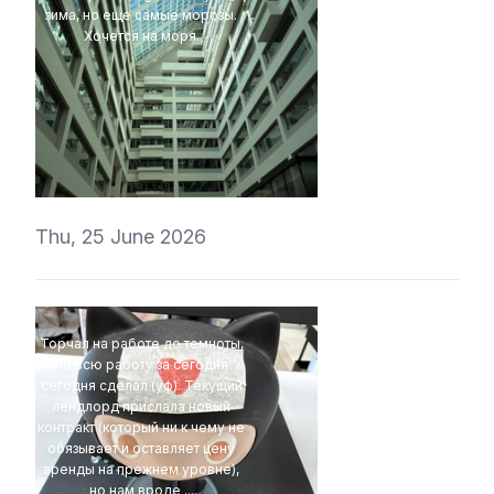
зима, но еще самые морозы.
Хочется на моря.
4Eki
Thu, 25 June 2026
Торчал на работе до темноты,
но всю работу за сегодня
сегодня сделал (уф). Текущий
лендлорд прислала новый
контракт (который ни к чему не
обязывает и оставляет цену
аренды на прежнем уровне),
но нам вроде ...