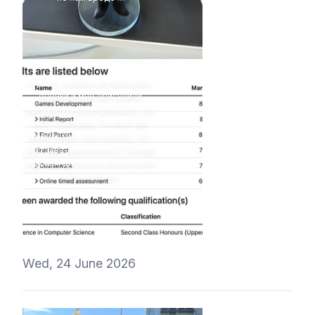
4Eki
Ну всё, универ опубликовал
оценки и мне присудили
выпускную квалификацию. Не
могу поверить. Почти 6 лет
моей жизни. Как хорошо, что
эта глава закончились! Теперь
жду сам диплом и церемонию
награждения.
t1r1
Wed, 24 June 2026