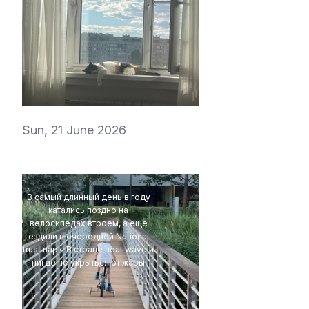
ValeryVino
Sun, 21 June 2026
В самый длинный день в году
катались поздно на
велосипедах втроем, а еще
ездили в очередной National
trust парк. В стране heat wave и
нигде не укрыться от жары