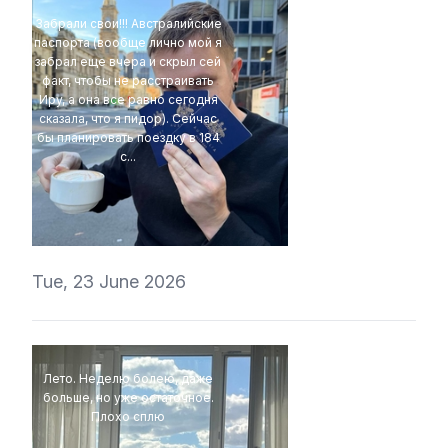
Забрали свои!!! Австралийские
паспорта (вообще лично мой я
забрал еще вчера и скрыл сей
факт, чтобы не расстраивать
Иру, а она все равно сегодня
сказала, что я пидор). Сейчас
бы планировать поездку в 184
с...
4Eki
Tue, 23 June 2026
Лето. Неделю болею, даже
больше, но уже остаточное.
Плохо сплю