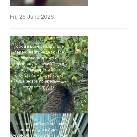
Fri, 26 June 2026
Город в шоке от жары. Еле
пережили эту неделю, все
разговоры только о
температуре воздуха, да о
кондиционерах и об их
отсутствии. На фото кошка
Лилуша (новой приятельницы),
портрет в грушах.
t1r1
Наконец разблокировали
регистрацию в Apple
Developers Program. На улице