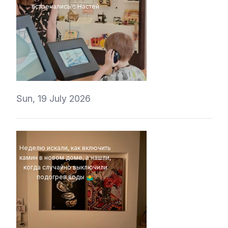
встречались с Настей
t1r1
Sun, 19 July 2026
Неделю искали, как включить
камин в новом доме, а нашли,
когда случайно выключили
подогрев воды 🤷‍♂️