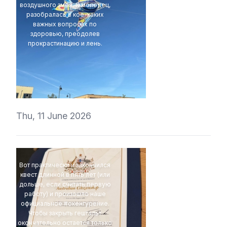
воздушного змея. Я молодец,
разобралась в кое-каких
важных вопросах по
здоровью, преодолев
прокрастинацию и лень.
t1r1
Thu, 11 June 2026
Вот практически и закончился
квест длинной в пять лет (или
дольше, если считать первую
работу) и произошло наше
официальное #окенгурение.
Чтобы закрыть гештальт
окончательно остается только