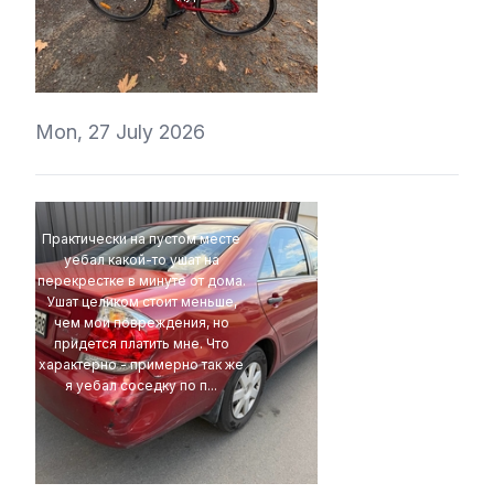
4Eki
Mon, 27 July 2026
Практически на пустом месте
уебал какой-то ушат на
перекрестке в минуте от дома.
Ушат целиком стоит меньше,
чем мои повреждения, но
придется платить мне. Что
характерно - примерно так же
я уебал соседку по п...
4Eki