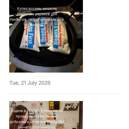
Купил восемь мешком
химозных шариков для
бинбегов, потом набивали их с
Алисой.
4Eki
Tue, 21 July 2026
Ездили в Лондон с Крисом на
проверку слуха, заодно
добрались до музея Young V&A
(ничего особенного),