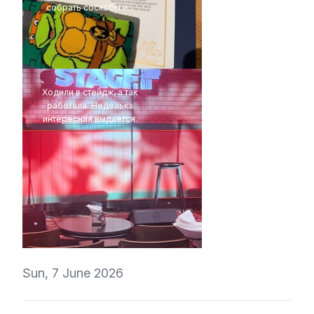
собрать соскобы и...
4Eki
Ходили в стейдж, а так
работала. Неделька
интересная выдается.
ValeryVino
Sun, 7 June 2026