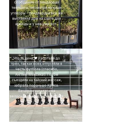
сообщение от лендлорда
текущего. Несмотря на наши
уговоры - лендлордка все же
выставила дом на сайте для
аренды и у нее уже ест...
4Eki
Что за день ❤️ Работала до
трёх, так как всех отпустили в
честь футбола (спасибо,
Англия-Мексика!). Потом
съездила на тайский массаж,
забрала пораньше Криса.
Вечером каталась на
велосипеде на прудах, видела
...
t1r1