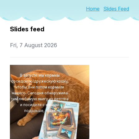
Home
Slides Feed
Slides feed
Fri, 7 August 2026
В августе мы кормим
соседскую/дружескую кошку,
чтобы они потом кормили
нашего. Сегодня обнаружила
там любимую книгу из детства
и посидела с кошкой
подольше, читая
t1r1