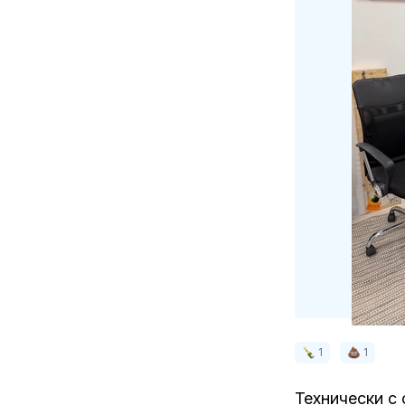
🍾 1
💩 1
Технически с