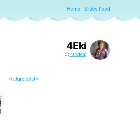
Home
Slides Feed
4Eki
random
«future
past»