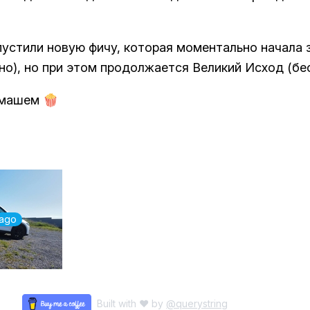
пустили новую фичу, которая моментально начала
но), но при этом продолжается Великий Исход (бес
 машем 🍿
 ago
Built with ♥ by
@querystring