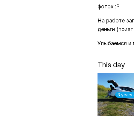
фоток :P
На работе за
деньги (прият
Улыбаемся и
This day
3 years