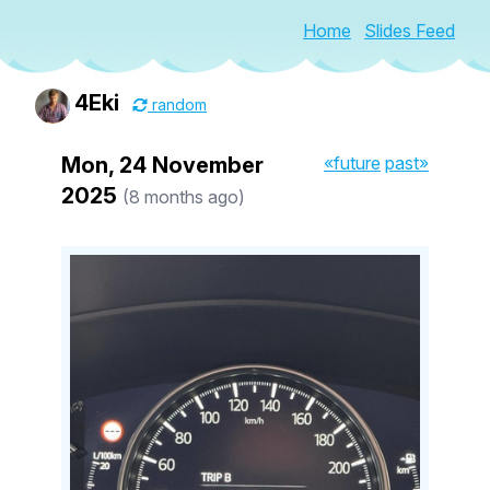
Home
Slides Feed
4Eki
random
Mon, 24 November
«future
past»
2025
(8 months ago)