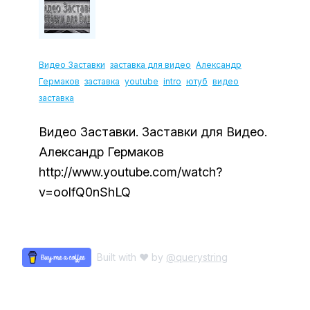
Видео Заставки
заставка для видео
Александр
Гермаков
заставка
youtube
intro
ютуб
видео
заставка
Видео Заставки. Заставки для Видео.
Александр Гермаков
http://www.youtube.com/watch?
v=oolfQ0nShLQ
Built with ♥ by
@querystring