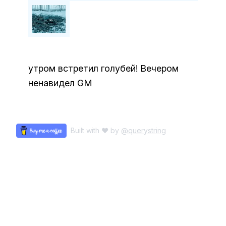
утром встретил голубей! Вечером
ненавидел GM
Built with ♥ by
@querystring