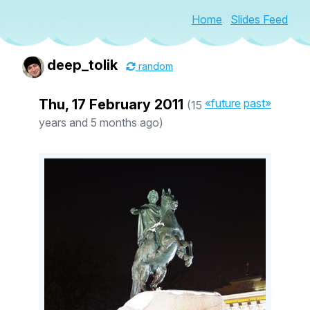
Home
Slides Feed
deep_tolik
random
Thu, 17 February 2011
«future
past»
(15
years and 5 months ago)