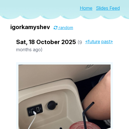
Home
Slides Feed
igorkamyshev
random
Sat, 18 October 2025
«future
past»
(9
months ago)