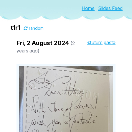
Home
Slides Feed
t1r1
random
Fri, 2 August 2024
«future
past»
(2
years ago)