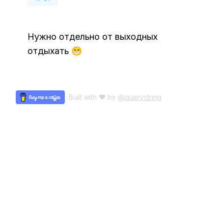
Нужно отдельно от выходных
отдыхать 😁
Built with ♥ by
@querystring