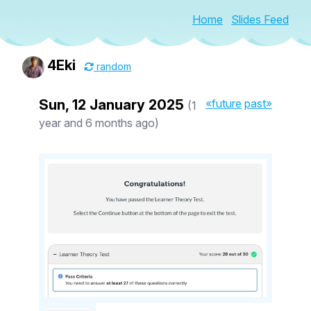
Home
Slides Feed
4Eki
random
Sun, 12 January 2025
«future
past»
(1
year and 6 months ago)