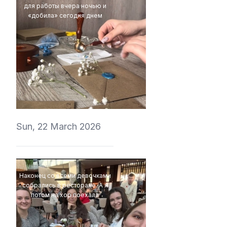
для работы вчера ночью и
«добила» сегодня днем
ValeryVino
Sun, 22 March 2026
Наконец со всеми девочками
собрались в ресторане. А я
потом на хор поехала