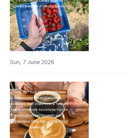
Собираюсь сюда еще за
крыжовником и смородиной.
t1r1
Sun, 7 June 2026
Пять лет под австралийским
солнцем (вверх ногами,
конечно же) отметили в том же
кафе, которое посетили после
выхода из австралийского
карантина пять лет назад. Круг
замкнулся!