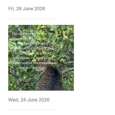
Fri, 26 June 2026
Город в шоке от жары. Еле
пережили эту неделю, все
разговоры только о
температуре воздуха, да о
кондиционерах и об их
отсутствии. На фото кошка
Лилуша (новой приятельницы),
портрет в грушах.
t1r1
Wed, 24 June 2026