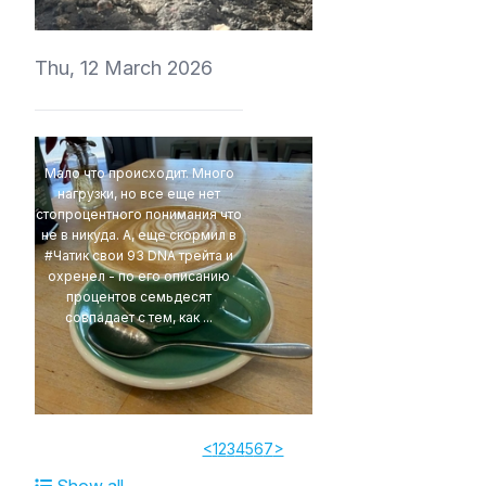
Thu, 12 March 2026
Мало что происходит. Много
нагрузки, но все еще нет
стопроцентного понимания что
не в никуда. А, еще скормил в
#Чатик свои 93 DNA трейта и
охренел - по его описанию
процентов семьдесят
совпадает с тем, как ...
4Eki
<
1
2
3
4
5
6
7
>