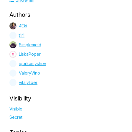
Show all
Authors
4Eki
t1r1
Simplemeld
LiskaPoper
igorkamyshev
ValeryVino
vitalyliber
Visibility
Visible
Secret