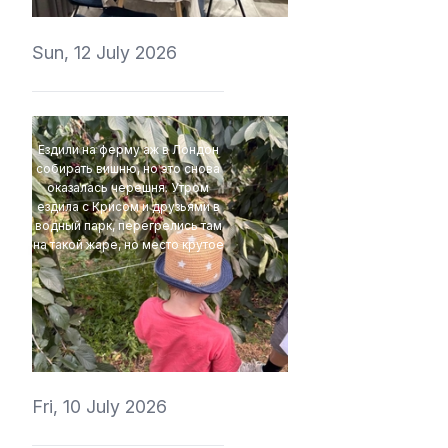
Sun, 12 July 2026
Ездили на ферму аж в Лондон
собирать вишню, но это снова
оказалась черешня. Утром
ездила с Крисом и друзьями в
водный парк, перегрелись там
на такой жаре, но место крутое
t1r1
Fri, 10 July 2026