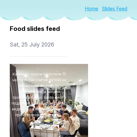
Home
Slides Feed
Food slides feed
Sat, 25 July 2026
Каким-то чудом захостили 15
человек (не считая детей) на
вечеринке по поводу
гражданства (и заодно
прогрева дома). Было много
подарков, всех было приятно
видеть, но я мало что понял и
прочувствовал, бегая от...
4Eki