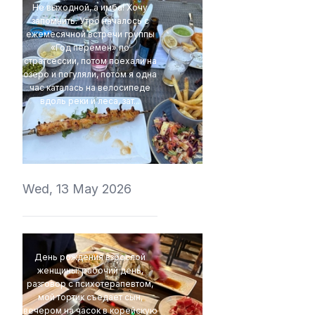
Не выходной, а имба! Хочу
запомнить. Утро началось с
ежемесячной встречи группы
«Год перемен» по
стратсессии, потом поехали на
озеро и погуляли, потом я одна
час каталась на велосипеде
вдоль реки и леса, зат...
t1r1
Wed, 13 May 2026
День рождения взрослой
женщины: рабочий день,
разговор с психотерапевтом,
мой тортик съедает сын,
вечером на часок в корейскую