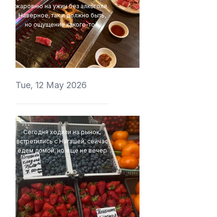
жаровню на ужин без алкоголя.
Наверное, так и должно быть,
но ощущение какого-то...
t1r1
Tue, 12 May 2026
Сегодня ходили на рынок,
встретились с Наташей, сейчас
едем домой, но ещё не вечер