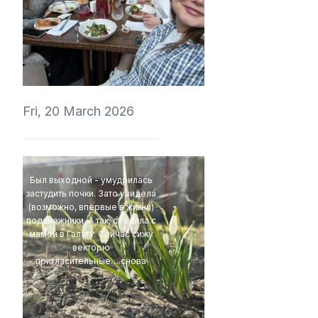
ValeryVino
Fri, 20 March 2026
Был выходной - умудрилась
застудить почки. Зато увидела
(возможно, впервые в жизни)
подснежники. А так, сходила с
мамой в Галату. Сейчас сижу
векторю
пригласительные….снова
ValeryVino