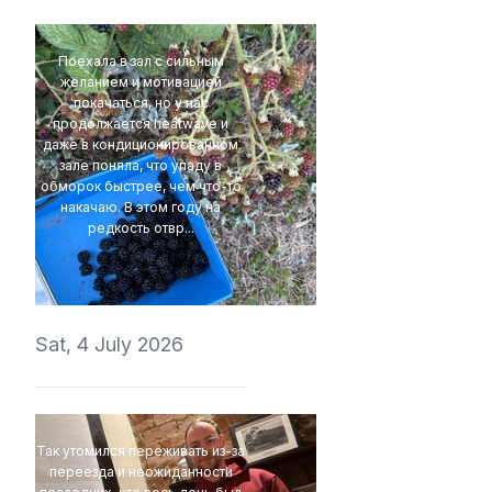
Поехала в зал с сильным
желанием и мотивацией
покачаться, но у нас
продолжается heatwave и
даже в кондиционированном
зале поняла, что упаду в
обморок быстрее, чем что-то
накачаю. В этом году на
редкость отвр...
t1r1
Sat, 4 July 2026
Так утомился переживать из-за
переезда и неожиданности