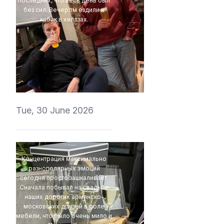
последних, что весь день был
без сил. Вечером ездили в
кабак в хиллзах.
4Eki
Tue, 30 June 2026
Концентрация максимально
разнополярных эмоций
сегодня просто зашкаливает.
Сначала побывал на свадьбе
наших дорогих армянско-
московских друзей в роле
мебели, что было очень мило и