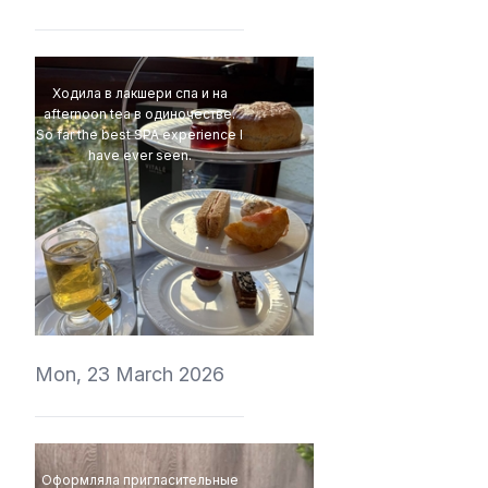
Ходила в лакшери спа и на
afternoon tea в одиночестве.
So far the best SPA experience I
have ever seen.
t1r1
Mon, 23 March 2026
Оформляла пригласительные