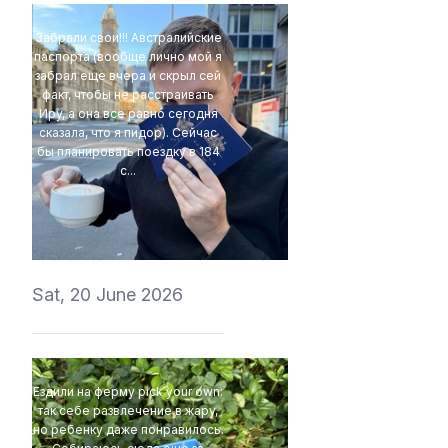
Забрали свои!!! Австралийские
паспорта (вообще лично мой я
забрал еще вчера и скрыл сей
факт, чтобы не расстраивать
Иру, а она все равно сегодня
сказала, что я пидор). Сейчас
бы планировать поездку в 184
с...
4Eki
Sat, 20 June 2026
Ездили на ферму pick your own:
так себе развлечение в жару,
но ребенку даже понравилось.