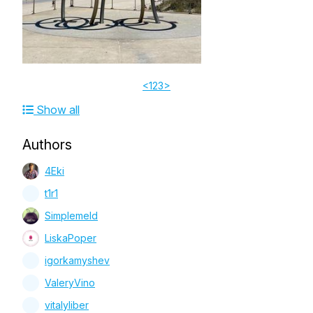
4Eki
<
1
2
3
>
Show all
Authors
4Eki
t1r1
Simplemeld
LiskaPoper
igorkamyshev
ValeryVino
vitalyliber