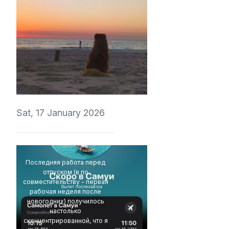
perov_aleksei
Sat, 17 January 2026
Последняя работа перед
отпуском (в по
совместительству - первая
рабочая неделя после
новогодних) получилось
настолько
сконцентрированной, что я