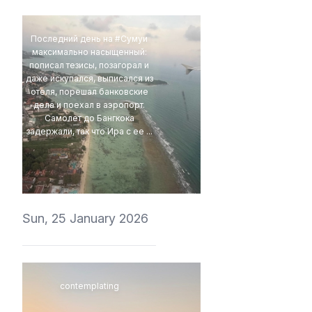
Последний день на #Сумуи
максимально насыщенный:
пописал тезисы, позагорал и
даже искупался, выписался из
отеля, порешал банковские
дела и поехал в аэропорт.
Самолет до Бангкока
задержали, так что Ира с ее ...
4Eki
Sun, 25 January 2026
contemplating