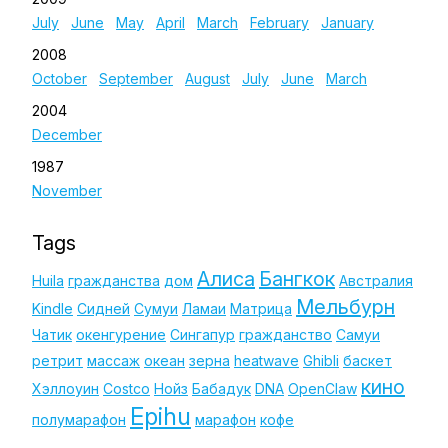
July
June
May
April
March
February
January
2008
October
September
August
July
June
March
2004
December
1987
November
Tags
Алиса
Бангкок
Huila
гражданства
дом
Австралия
Мельбурн
Kindle
Сидней
Сумуи
Ламаи
Матрица
Чатик
окенгурение
Сингапур
гражданство
Самуи
ретрит
массаж
океан
зерна
heatwave
Ghibli
баскет
кино
Хэллоуин
Costco
Нойз
Бабадук
DNA
OpenClaw
Epihu
полумарафон
марафон
кофе