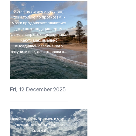
Хотя #heatwave и отсупает
(пока только по прогнозам) -
мозги продолжают плавиться
даже под кондиционером,
даже в закрытых помещениях.
Как-то максимально
высадились сегодня, зато
закупили все, для отправки п...
4Eki
Fri, 12 December 2025
Наконец-то выбрались к морю
(но в море выбраться - не
смогли)