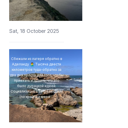
vitalyliber
Sat, 18 October 2025
Сбежали из лагеря обратно в
Аделаиду 🤦‍♂️ Тысяча двести
километров туда-обратно за
два дня прлсто для того, чтобы
приехать и понять, что это
было дурацкой идеей.
Социализация с автралийцами
(по крайней мере ...
4Eki