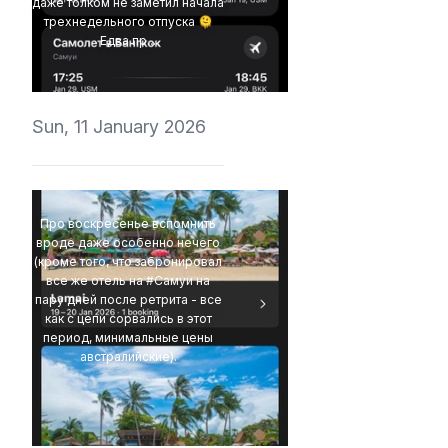
даже толком не заметил начала
трехнедельного отпуска 🫠
Едва пр...
4Eki
Sun, 11 January 2026
Про воскресенье вспомнить
вроде даже особенно нечего
(кроме того, что забронировал
все же отель на #Самуи на
пару дней после ретрита - все
как с цепи сорвались в этот
период, минимальные цены
австралийские).
4Eki