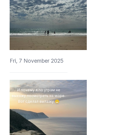
4Eki
Fri, 7 November 2025
И почему я по утрам не
выхожу посмотреть на море.
Вот сделал вылазку 😁