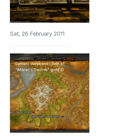
vedmich
Sat, 26 February 2011
Gamerz-Weekend ) Birth of
"Alterac's Swords" guild :D
vedmich