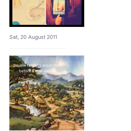
vedmich
Sat, 20 August 2011
Double feelings about Shire
before & after sunset
vedmich