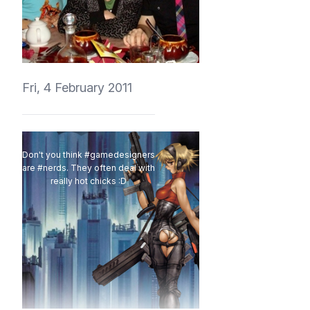
vedmich
Fri, 4 February 2011
Don't you think #gamedesigners
are #nerds. They often deal with
really hot chicks :D
vedmich