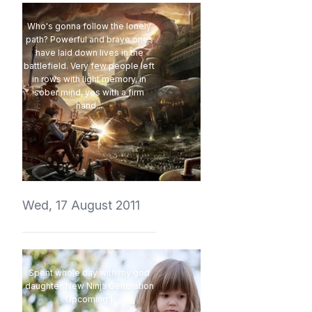
Who's gonna follow the lonely
path? Powerful and brave ones
have laid down lives in the
battlefield. Very few people left
in rows with light memory, in
sober mind, yes with a firm
hand...
vedmich
Wed, 17 August 2011
Spent whole day with my god
daughter. New Ninja Generation
Upcoming )