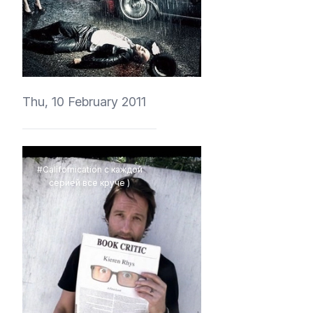
vedmich
Thu, 10 February 2011
#Californication с каждой
серией все круче )
vedmich