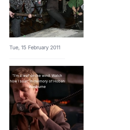
vedmich
Tue, 15 February 2011
"I'm a leaf on the wind. Watch
how I soar." In memory of Hoban
Wasburne
vedmich