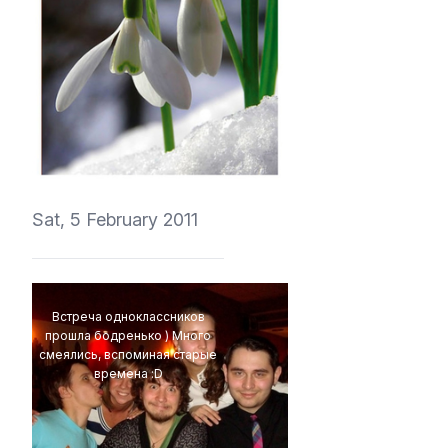
vedmich
Sat, 5 February 2011
Встреча одноклассников
прошла бодренько ) Много
смеялись, вспоминая старые
времена :D