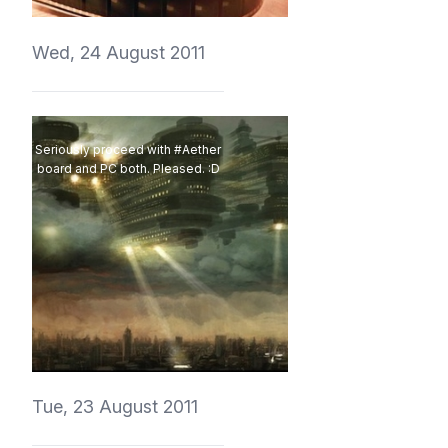
Wed, 24 August 2011
Seriously proceed with #Aether
board and PC both. Pleased. :D
vedmich
Tue, 23 August 2011