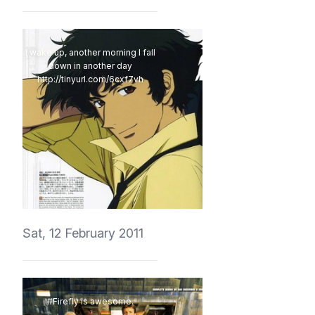
I wake up, another morning I fall
down in another day
http://tinyurl.com/6cxf7vh
vedmich
Sat, 12 February 2011
#Firefly is awesome.