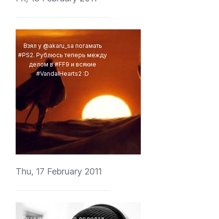
Взял у @akaru_sa погамать
#PS2. Рублюсь теперь между
делом в #FF9 и всякие
#VandalHearts2 :D
vedmich
Thu, 17 February 2011
Спал на ходу. Хотя доделал