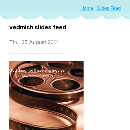
Home
Slides Feed
vedmich slides feed
Thu, 25 August 2011
God daughter & evening movies
Day. Nice and calm.
vedmich