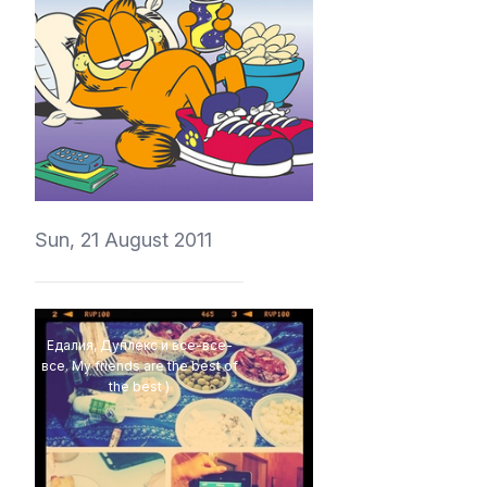
vedmich
Sun, 21 August 2011
Едалия, Дуплекс и все-все-
все. My friends are the best of
the best )