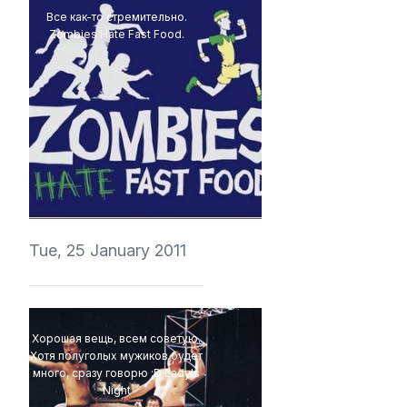
Все как-то стремительно.
Zombies Hate Fast Food.
vedmich
Tue, 25 January 2011
Хорошая вещь, всем советую.
Хотя полуголых мужиков будет
много, сразу говорю :D Lady's
Night