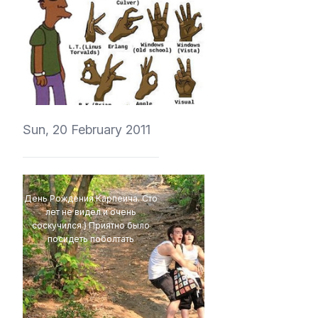
vedmich
Sun, 20 February 2011
День Рождения Карпеича. Сто
лет не видел и очень
соскучился ) Приятно было
посидеть поболтать