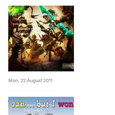
A lot of work deserved a lot of
fun )Almost finished "LF"
project... and fought some
glorious battles with
@Dream_less in #LoL )
vedmich
Mon, 22 August 2011
I Can But I Won't - That's The
Day Credo )