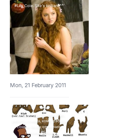
#Lily_Cole. She's brilliant ^^'
vedmich
Mon, 21 February 2011
Комп, работа, сонька, комп,
работа, сонька, комп, работа,
сонька. Воду отключили
совсем. Пипец.