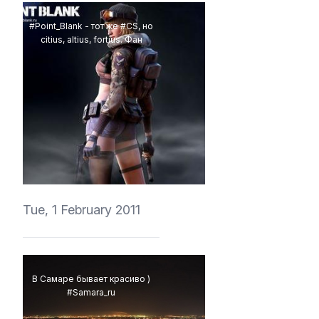
#Point_Blank - тот же #CS, но
citius, altius, fortius. Фан
vedmich
Tue, 1 February 2011
В Самаре бывает красиво )
#Samara_ru