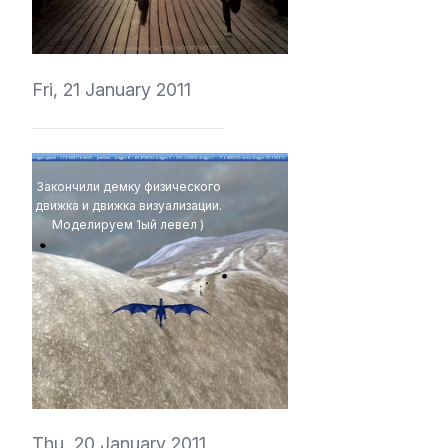
vedmich
Fri, 21 January 2011
Закончили демку физического
движка и движка визуализации.
Моделируем 1ый левел )
vedmich
Thu, 20 January 2011