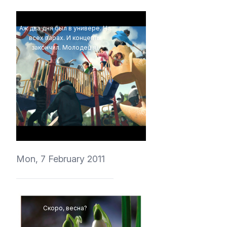
Аж два дня был в универе. На
всех парах. И концепты
закончил. Молодец я)
vedmich
Mon, 7 February 2011
Скоро, весна?