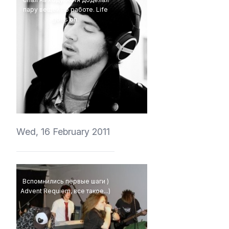
пару вещей по работе. Life
goes on.
vedmich
Wed, 16 February 2011
Вспомнились первые шаги )
Advent Requiem, все такое...)