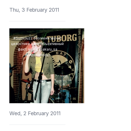
Thu, 3 February 2011
#SumrJuzz без меня звучат
целостнее - это объективный
факт) Нам с @akaru_sa
понравилось)
vedmich
Wed, 2 February 2011